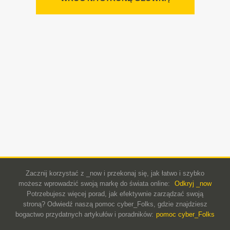
Zacznij korzystać z _now i przekonaj się, jak łatwo i szybko
możesz wprowadzić swoją markę do świata online:
Odkryj _now
Potrzebujesz więcej porad, jak efektywnie zarządzać swoją
stroną? Odwiedź naszą pomoc cyber_Folks, gdzie znajdziesz
bogactwo przydatnych artykułów i poradników:
pomoc cyber_Folks