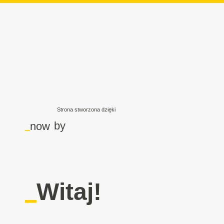
Strona stworzona dzięki
_
by
now
_
Witaj!