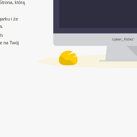
trona, którą
arku i że
a.
ch
e na Twój